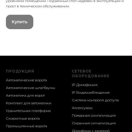
уровнями помещений. Подъемный стол надежен в эксплуатации и
прост в техническом обслуживании.
Купить
ПРОДУКЦИЯ
СЕТЕВОЕ
ОБОРУДОВАНИЕ
Автоматические ворота
IP Домофония
Автоматические шлагбаумы
IP Видеонаблюдение
Автоматика для ворот
Система контроля доступа
Комплект для автоматики
Аксессуары
Уранительная платформа
Пожарная сингализация
Скоростные ворота
Охранная сигнализация
Промышленные ворота
Домофоны с камерой