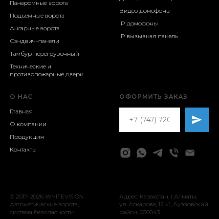
Панаромные ворота
Видео домофоны
Подъемные ворота
IP домофоны
Ангарные ворота
IP вызывная панель
Сэндвич-панели
Тамбур перегрузочный
Технические и
противопожарные двери
О НАС
ОФОРМИТЬ ЗАКАЗ
Главная
О компании
Продукция
Контакты
© 2017-2026 WHITEVISION
Адрес: Казахстан, г.Алматы,
Автоматические ворота,
ул. Аскарова, 12 к1, ​Ауэзовский
система безопасности
район, ​050043