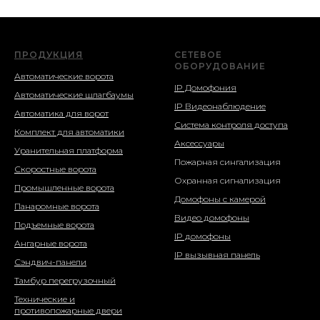
ПРОДУКЦИЯ
СЕТЕВОЕ
ОБОРУДОВАНИЕ
Автоматические ворота
IP Домофония
Автоматические шлагбаумы
IP Видеонаблюдение
Автоматика для ворот
Система контроля доступа
Комплект для автоматики
Аксессуары
Уранительная платформа
Пожарная сингализация
Скоростные ворота
Охранная сигнализация
Промышленные ворота
Домофоны с камерой
Панаромные ворота
Видео домофоны
Подъемные ворота
IP домофоны
Ангарные ворота
IP вызывная панель
Сэндвич-панели
Тамбур перегрузочный
Технические и
противопожарные двери