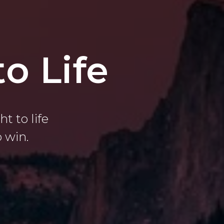
o Life
 to life
 win.