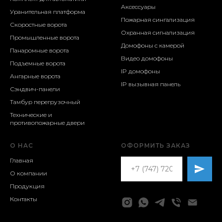
Аксессуары
Уранительная платформа
Пожарная сингализация
Скоростные ворота
Охранная сигнализация
Промышленные ворота
Домофоны с камерой
Панаромные ворота
Видео домофоны
Подъемные ворота
IP домофоны
Ангарные ворота
IP вызывная панель
Сэндвич-панели
Тамбур перегрузочный
Технические и
противопожарные двери
О НАС
ОФОРМИТЬ ЗАКАЗ
Главная
О компании
Продукция
Контакты