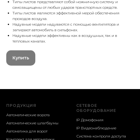
Типы листов представляют собой ножничную систему и
самозащищены от любых ударов транспортных средств.
Типы листов являются эффективной мерой обеспечения
проходов воздуха.
Надувные модели надуваются с помощью вентилятора и
запирают автомобиль в сильфонах.
Надувные модели эффективны как в воздушных, так и в
тепловых каналах.
Купить
ПРОДУКЦИЯ
СЕТЕВОЕ
ОБОРУДОВАНИЕ
Автоматические ворота
IP Домофония
Автоматические шлагбаумы
IP Видеонаблюдение
Автоматика для ворот
Система контроля доступа
Комплект для автоматики