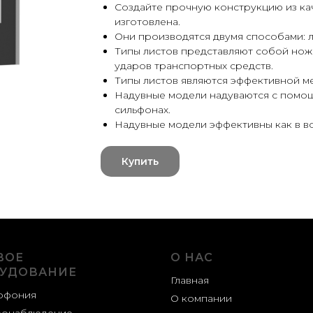
Создайте прочную конструкцию из кач
изготовлена.
Они производятся двумя способами: л
Типы листов представляют собой но
ударов транспортных средств.
Типы листов являются эффективной м
Надувные модели надуваются с помощ
сильфонах.
Надувные модели эффективны как в воз
Купить
ВОЕ
О НАС
УДОВАНИЕ
Главная
офония
О компании