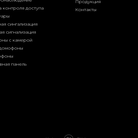
еонаблюдение
Продукция
а контроля доступа
Контакты
уары
ая сингализация
ая сигнализация
ны с камерой
 домофоны
офоны
вная панель