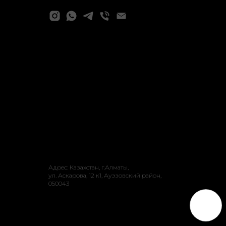
Адрес: Казахстан, г.Алматы,
ул. Аскарова, 12 к1, ​Ауэзовский район, ​
050043