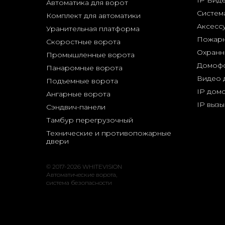
IP Вид
Автоматика для ворот
Систем
Комплект для автоматики
Аксесс
Уранительная платформа
Пожарн
Скоростные ворота
Охранн
Промышленные ворота
Домофо
Панаромные ворота
Видео
Подъемные ворота
IP дом
Ангарные ворота
IP вызы
Сэндвич-панели
Тамбур перегрузочный
Технические и противопожарные
двери
© 2017-2026 WHITEVISION
Автоматические ворота,
система безопасности