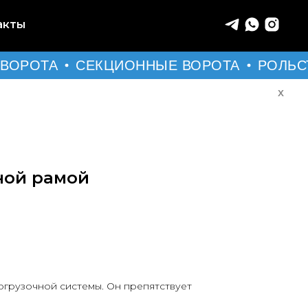
акты
ВОРОТА
СЕКЦИОННЫЕ ВОРОТА
РОЛЬС
Х
ной рамой
огрузочной системы. Он препятствует