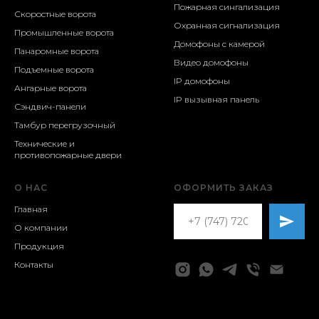
Пожарная сингализация
Скоростные ворота
Охранная сигнализация
Промышленные ворота
Домофоны с камерой
Панаромные ворота
Видео домофоны
Подъемные ворота
IP домофоны
Ангарные ворота
IP вызывная панель
Сэндвич-панели
Тамбур перегрузочный
Технические и
противопожарные двери
О НАС
ОФОРМИТЬ ЗАКАЗ
Главная
О компании
Продукция
Контакты