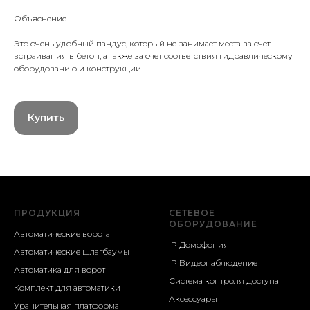
Объяснение
Это очень удобный пандус, который не занимает места за счет
встраивания в бетон, а также за счет соответствия гидравлическому
оборудованию и конструкции.
Купить
ПРОДУКЦИЯ
СЕТЕВОЕ
ОБОРУДОВАНИЕ
Автоматические ворота
IP Домофония
Автоматические шлагбаумы
IP Видеонаблюдение
Автоматика для ворот
Система контроля доступа
Комплект для автоматики
Аксессуары
Уранительная платформа